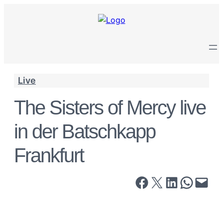
Live
The Sisters of Mercy live
in der Batschkapp
Frankfurt
Share on Facebook
Share on X
Share on LinkedIn
Share on Wha
Email this Page