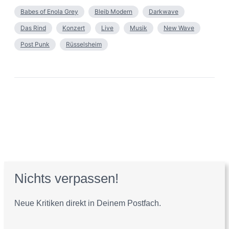
Babes of Enola Grey
Bleib Modern
Darkwave
Das Rind
Konzert
Live
Musik
New Wave
Post Punk
Rüsselsheim
Nichts verpassen!
Neue Kritiken direkt in Deinem Postfach.