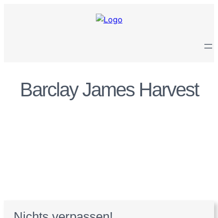
Zum
Inhalt
springen
Barclay James Harvest
Nichts verpassen!