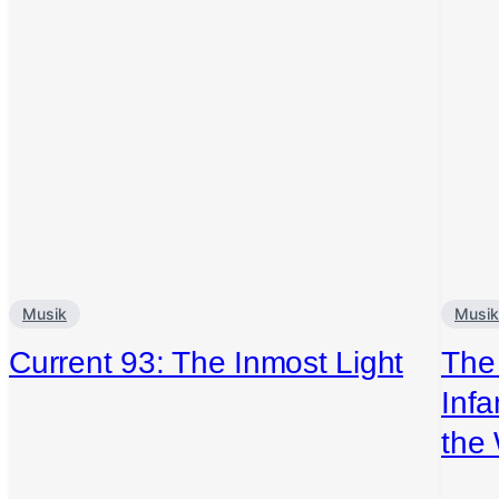
Musik
Musik
Current 93: The Inmost Light
The 
Infa
the