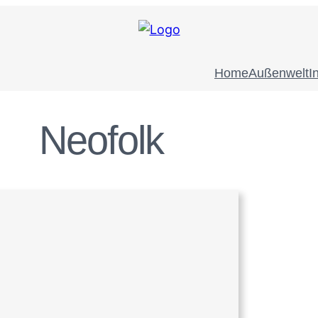
Home
Außenwelt
I
Neofolk