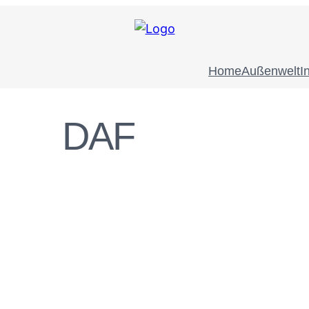
Home
Außenwelt
I
DAF