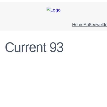
Home
Außenwelt
I
Current 93