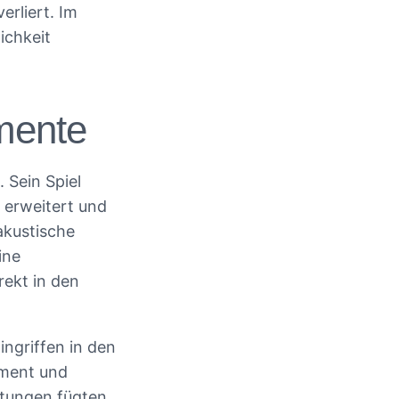
erliert. Im
ichkeit
mente
 Sein Spiel
t erweitert und
 akustische
ine
rekt in den
ingriffen in den
ument und
htungen fügten