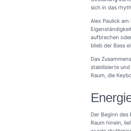
sich in das rhy
Alex Paulick am
Eigenständigkei
aufbrechen oder
blieb der Bass 
Das Zusammenspi
stabilisierte un
Raum, die Keybo
Energie
Der Beginn des 
Raum hinein, lie
wurde rhythmisch