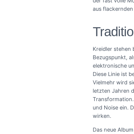
der fast volle 
aus flackernden
Tradit
Kreidler stehen 
Bezugspunkt, als
elektronische u
Diese Linie ist b
Vielmehr wird s
letzten Jahren d
Transformation.
und Noise ein. D
wirken.
Das neue Albu