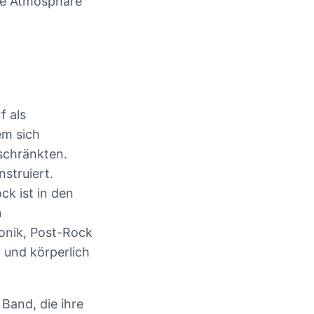
ene Atmosphäre
f als
em sich
schränkten.
nstruiert.
ck ist in den
n
ronik, Post-Rock
 und körperlich
Band, die ihre