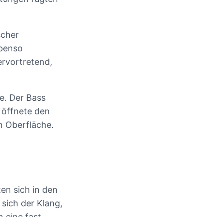
scher
ebenso
ervortretend,
e. Der Bass
d öffnete den
n Oberfläche.
en sich in den
 sich der Klang,
n eine fast