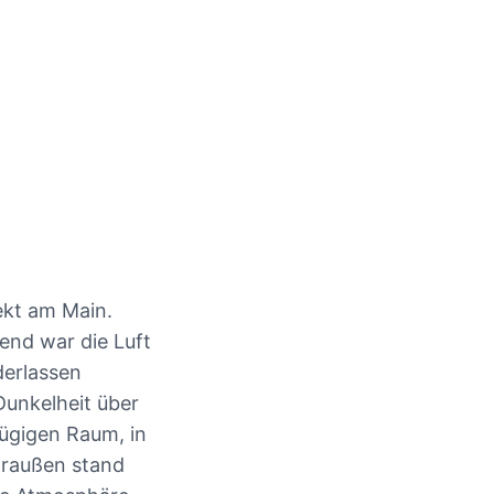
ekt am Main.
end war die Luft
derlassen
unkelheit über
zügigen Raum, in
Draußen stand