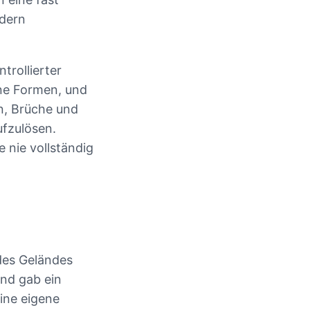
ndern
trollierter
ene Formen, und
n, Brüche und
ufzulösen.
 nie vollständig
des Geländes
ond gab ein
ine eigene