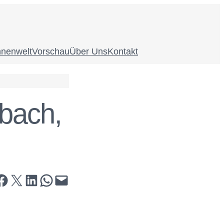
nnenwelt
Vorschau
Über Uns
Kontakt
nbach,
hare on Facebook
Share on X
Share on LinkedIn
Share on WhatsApp
Email this Page