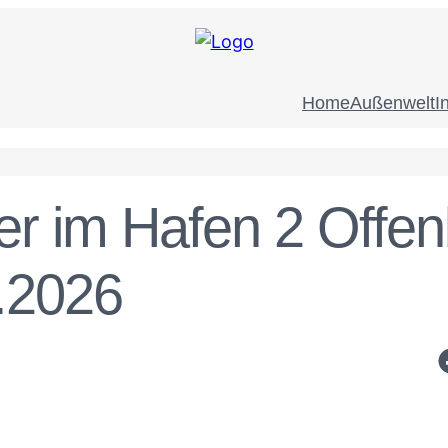
Home
Außenwelt
I
ler im Hafen 2 Offe
.2026
S