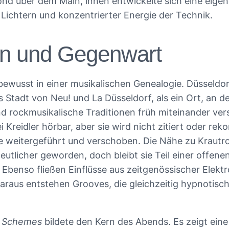
Mond über dem Main, innen entwickelte sich eine eig
 Lichtern und konzentrierter Energie der Technik.
ion und Gegenwart
bewusst in einer musikalischen Genealogie. Düsseldor
 Stadt von Neu! und La Düsseldorf, als ein Ort, an d
nd rockmusikalische Traditionen früh miteinander ver
ei Kreidler hörbar, aber sie wird nicht zitiert oder reko
ie weitergeführt und verschoben. Die Nähe zu Krautro
eutlicher geworden, doch bleibt sie Teil einer offene
 Ebenso fließen Einflüsse aus zeitgenössischer Elekt
araus entstehen Grooves, die gleichzeitig hypnotisch
m
Schemes
bildete den Kern des Abends. Es zeigt eine 